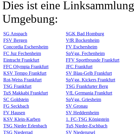
Dies ist eine Linksammlung
Umgebung:
SG Anspach
SGK Bad Homburg
FSV Bergen
VfR Bockenheim
Concordia Eschersheim
FV Eschersheim
FC Juz Fechenheim
SpVgg. Fechenheim
Eintracht Frankfurt
FFV Sportfreunde Frankfurt
FFC Olympia Frankfurt
JFC Frankfurt
KSV Tempo Frankfurt
SV Blau-Gelb Frankfurt
Rot-Weiss Frankfurt
SpVgg. Kickers Frankfurt
TSG Frankfurt
TSG Frankfurter Berg
TuS Makkabi Frankfurt
VfL Germania Frankfurt
SC Goldstein
SpVgg. Griesheim
FG Seckbach
SV Gronau
FV Hausen
SV Heddernheim
KSV Klein-Karben
1. FC-TSG Königstein
TSG Nieder Erlenbach
TuS Nieder-Eschbach
TSG Niederrad
SV Niederursel