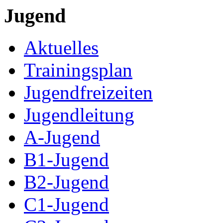
Jugend
Aktuelles
Trainingsplan
Jugendfreizeiten
Jugendleitung
A-Jugend
B1-Jugend
B2-Jugend
C1-Jugend