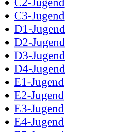
C2-Jugend
C3-Jugend
D1-Jugend
D2-Jugend
D3-Jugend
D4-Jugend
E1-Jugend
E2-Jugend
E3-Jugend
E4-Jugend